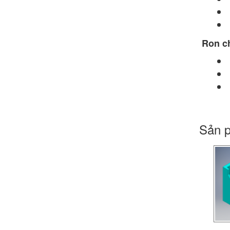
Ron c
Sản p