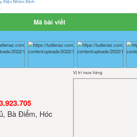
ụ Kiện Nhôm Định
.
Mã bài viết
Vị trí mua hàng
3.923.705
ủ, Bà Điểm, Hóc