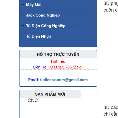
3D phụ
Máy Mài
cuộn c
Giải mã ý
Jack Công Nghiệp
nghĩa 99+ vị
trí nốt ruồi
Tủ Điện Công Nghiệp
trên khuôn
mặt nam nữ
Tủ Điện Nhựa
Hướng Dẫn
Cài Đặt
Xem
Youtube Tự
HỖ TRỢ TRỰC TUYẾN
Động
Hotline:
Nguồn tổ
Liên Hệ:
0903.923.705 (Zalo)
ong
(Adapter)
Email:
tudienaz.com@gmail.com
12V 24V
Phụ Kiện
SẢN PHẨM MỚI
CNC
3D cad
chỉ cầ
up image