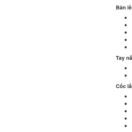
CNC
Bản l
up image
3D Phụ
Tay n
Kiện Nhôm
Định Hình
Cốc l