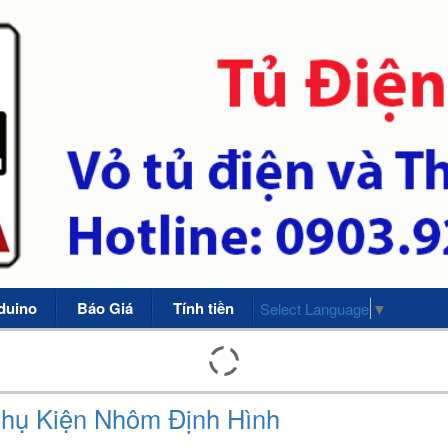
duino
Báo Giá
Tính tiền
Select Language
▼
hụ Kiện Nhôm Định Hình