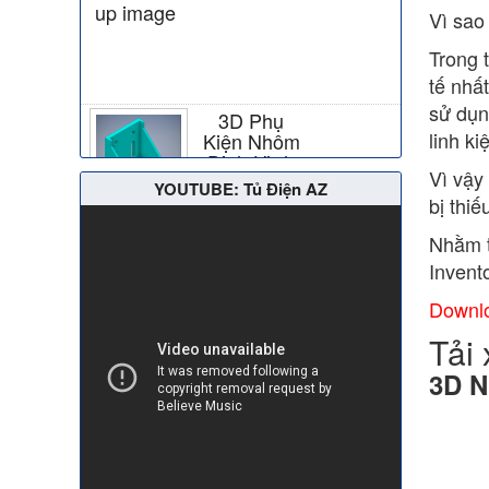
Vì sao
Trong 
tế nhấ
3D Phụ
sử dụn
Kiện Nhôm
linh k
Định Hình
Vì vậy
YOUTUBE: Tủ Điện AZ
bị thi
Máy mài
nhám đai và
Nhằm t
phụ kiện
Invento
Downlo
Bảo vệ: BG
Tải
3D N
Jack Công
Nghiệp